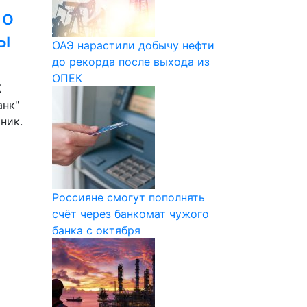
 о
ы
ОАЭ нарастили добычу нефти
до рекорда после выхода из
ОПЕК
К
анк"
ник.
Россияне смогут пополнять
счёт через банкомат чужого
банка с октября