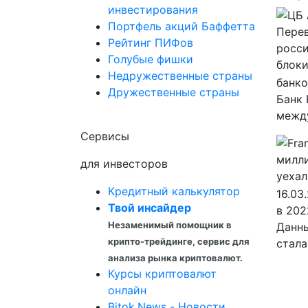
инвестирования
Портфель акций Баффетта
Рейтинг ПИФов
Голубые фишки
Недружественные страны
банко
Дружественные страны
Банк 
между
Сервисы
для инвесторов
Кредитный калькулятор
16.03
Твой инсайдер
в 202
Незаменимый помощник в
Данны
крипто-трейдинге, сервис для
стала
анализа рынка криптовалют.
Курсы криптовалют
онлайн
Bitok.News - Новости