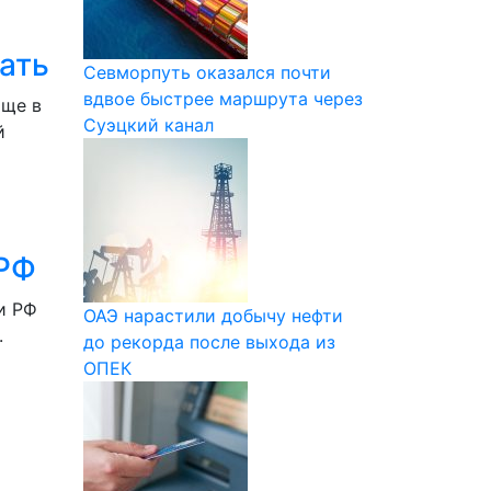
ать
Севморпуть оказался почти
вдвое быстрее маршрута через
аще в
Суэцкий канал
й
 РФ
и РФ
ОАЭ нарастили добычу нефти
.
до рекорда после выхода из
ОПЕК