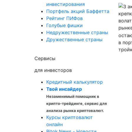
инвестирования
Портфель акций Баффетта
Рейтинг ПИФов
Голубые фишки
Недружественные страны
остаю
Дружественные страны
в пор
тройк
Сервисы
для инвесторов
Кредитный калькулятор
Твой инсайдер
Незаменимый помощник в
крипто-трейдинге, сервис для
анализа рынка криптовалют.
Курсы криптовалют
онлайн
Bitok.News - Новости