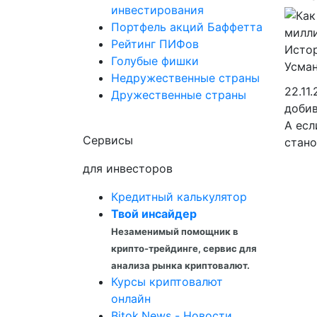
инвестирования
Портфель акций Баффетта
Рейтинг ПИФов
Голубые фишки
Недружественные страны
22.11
Дружественные страны
добив
А есл
Сервисы
стано
для инвесторов
Кредитный калькулятор
Твой инсайдер
Незаменимый помощник в
крипто-трейдинге, сервис для
анализа рынка криптовалют.
Курсы криптовалют
онлайн
Bitok.News - Новости