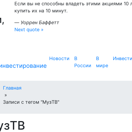
Если вы не способны владеть этими акциями 10 л
купить их на 10 минут.
,
—
Уоррен Баффетт
Next quote »
Новости
В
В
Инвест
России
мире
Главная
»
Записи с тегом "МузТВ"
узТВ