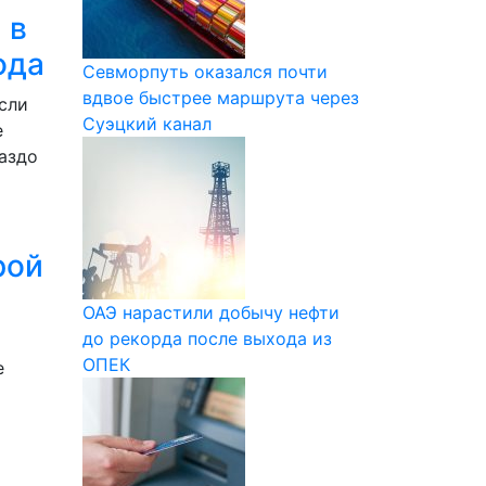
 в
ода
Севморпуть оказался почти
вдвое быстрее маршрута через
сли
Суэцкий канал
е
раздо
рой
ОАЭ нарастили добычу нефти
до рекорда после выхода из
ОПЕК
е