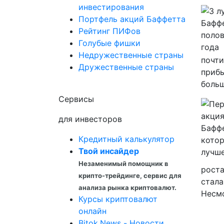
инвестирования
Портфель акций Баффетта
Рейтинг ПИФов
Голубые фишки
Недружественные страны
почти
Дружественные страны
прибы
больш
Сервисы
для инвесторов
Кредитный калькулятор
Твой инсайдер
Незаменимый помощник в
роста
крипто-трейдинге, сервис для
стала
анализа рынка криптовалют.
Несмо
Курсы криптовалют
онлайн
Bitok.News - Новости