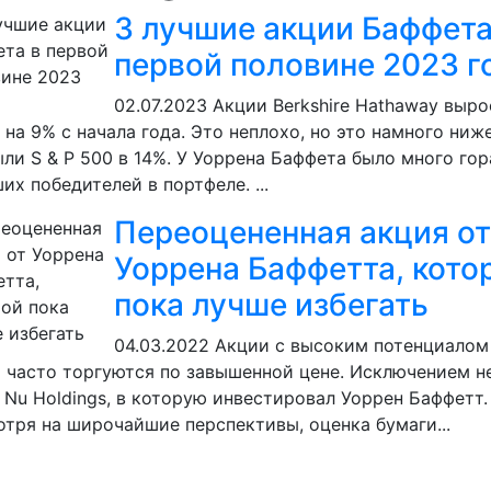
3 лучшие акции Баффета
первой половине 2023 г
02.07.2023
Акции Berkshire Hathaway выро
 на 9% с начала года. Это неплохо, но это намного ниж
ли S & P 500 в 14%. У Уоррена Баффета было много го
их победителей в портфеле. ...
Переоцененная акция от
Уоррена Баффетта, кото
пока лучше избегать
04.03.2022
Акции с высоким потенциалом
 часто торгуются по завышенной цене. Исключением н
 Nu Holdings, в которую инвестировал Уоррен Баффетт.
тря на широчайшие перспективы, оценка бумаги...