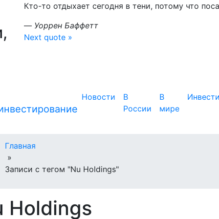
Кто-то отдыхает сегодня в тени, потому что пос
—
Уоррен Баффетт
,
Next quote »
Новости
В
В
Инвест
России
мире
Главная
»
Записи с тегом "Nu Holdings"
 Holdings