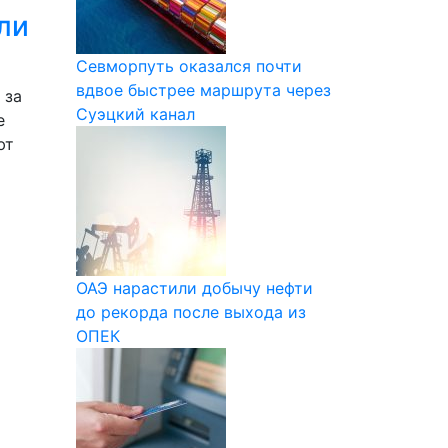
ли
Севморпуть оказался почти
вдвое быстрее маршрута через
 за
Суэцкий канал
е
ют
ОАЭ нарастили добычу нефти
до рекорда после выхода из
ОПЕК