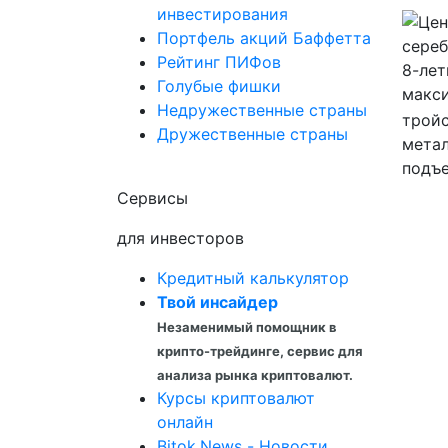
инвестирования
Портфель акций Баффетта
Рейтинг ПИФов
Голубые фишки
Недружественные страны
тройс
Дружественные страны
метал
подъе
Сервисы
для инвесторов
Кредитный калькулятор
Твой инсайдер
Незаменимый помощник в
крипто-трейдинге, сервис для
анализа рынка криптовалют.
Курсы криптовалют
онлайн
Bitok.News - Новости