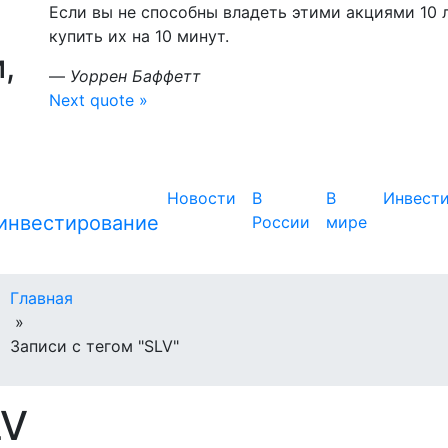
Если вы не способны владеть этими акциями 10 л
купить их на 10 минут.
,
—
Уоррен Баффетт
Next quote »
Новости
В
В
Инвест
России
мире
Главная
»
Записи с тегом "SLV"
LV