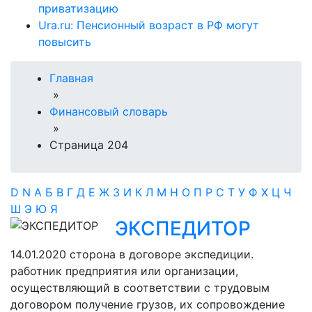
приватизацию
Ura.ru: Пенсионный возраст в РФ могут
повысить
Главная
»
Финансовый словарь
»
Страница 204
D
N
А
Б
В
Г
Д
Е
Ж
З
И
К
Л
М
Н
О
П
Р
С
Т
У
Ф
Х
Ц
Ч
Ш
Э
Ю
Я
ЭКСПЕДИТОР
14.01.2020
сторона в договоре экспедиции.
работник предприятия или организации,
осуществляющий в соответствии с трудовым
договором получение грузов, их сопровождение