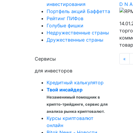
инвестирования
D
N
Портфель акций Баффетта
Рейтинг ПИФов
14.01
Голубые фишки
торго
Недружественные страны
комме
Дружественные страны
товар
Сервисы
«
для инвесторов
Кредитный калькулятор
Твой инсайдер
Незаменимый помощник в
крипто-трейдинге, сервис для
анализа рынка криптовалют.
Курсы криптовалют
онлайн
Bitok.News - Новости