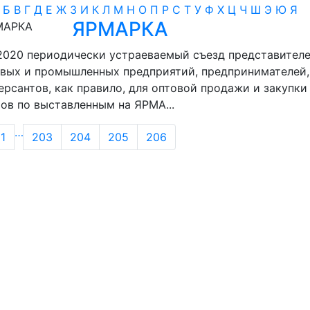
А
Б
В
Г
Д
Е
Ж
З
И
К
Л
М
Н
О
П
Р
С
Т
У
Ф
Х
Ц
Ч
Ш
Э
Ю
Я
ЯРМАРКА
.2020
периодически устраеваемый съезд представител
вых и промышленных предприятий, предпринимателей,
рсантов, как правило, для оптовой продажи и закупки
ов по выставленным на ЯРМА...
…
1
203
204
205
206