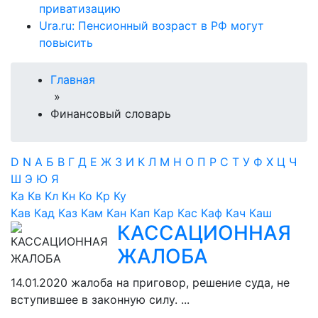
приватизацию
Ura.ru: Пенсионный возраст в РФ могут
повысить
Главная
»
Финансовый словарь
D
N
А
Б
В
Г
Д
Е
Ж
З
И
К
Л
М
Н
О
П
Р
С
Т
У
Ф
Х
Ц
Ч
Ш
Э
Ю
Я
Ка
Кв
Кл
Кн
Ко
Кр
Ку
Кав
Кад
Каз
Кам
Кан
Кап
Кар
Кас
Каф
Кач
Каш
КАССАЦИОННАЯ
ЖАЛОБА
14.01.2020
жалоба на приговор, решение суда, не
вступившее в законную силу. ...