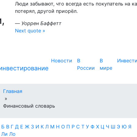
Люди забывают, что всегда есть покупатель на к
потерял, другой приорёл.
,
—
Уоррен Баффетт
Next quote »
Новости
В
В
Инвест
России
мире
Главная
»
Финансовый словарь
А
Б
В
Г
Д
Е
Ж
З
И
К
Л
М
Н
О
П
Р
С
Т
У
Ф
Х
Ц
Ч
Ш
Э
Ю
Я
е
Ли
Ло