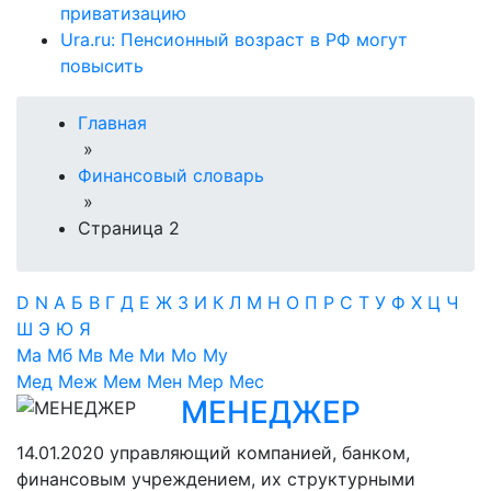
приватизацию
Ura.ru: Пенсионный возраст в РФ могут
повысить
Главная
»
Финансовый словарь
»
Страница 2
D
N
А
Б
В
Г
Д
Е
Ж
З
И
К
Л
М
Н
О
П
Р
С
Т
У
Ф
Х
Ц
Ч
Ш
Э
Ю
Я
Ма
Мб
Мв
Ме
Ми
Мо
Му
Мед
Меж
Мем
Мен
Мер
Мес
МЕНЕДЖЕР
14.01.2020
управляющий компанией, банком,
финансовым учреждением, их структурными