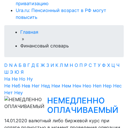
приватизацию
Ura.ru: Пенсионный возраст в РФ могут
повысить
Главная
»
Финансовый словарь
D
N
А
Б
В
Г
Д
Е
Ж
З
И
К
Л
М
Н
О
П
Р
С
Т
У
Ф
Х
Ц
Ч
Ш
Э
Ю
Я
На
Не
Но
Ну
Не
Неб
Нев
Нег
Нед
Неи
Нем
Нен
Нео
Неп
Нер
Нес
Нет
Неу
НЕМЕДЛЕННО
ОПЛАЧИВАЕМЫЙ
14.01.2020
валютный либо биржевой курс при
оплате полностью в момент проведения операции.