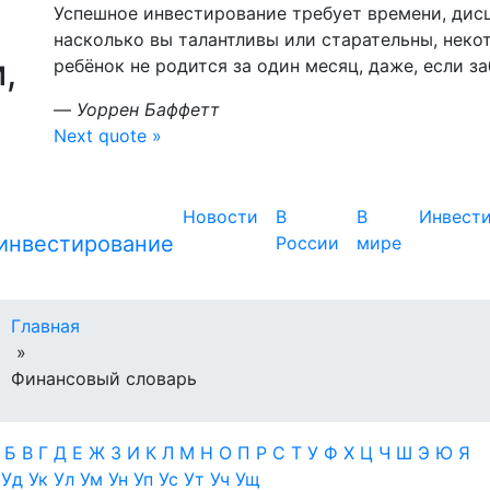
Успешное инвестирование требует времени, дис
насколько вы талантливы или старательны, неко
,
ребёнок не родится за один месяц, даже, если з
—
Уоррен Баффетт
Next quote »
Новости
В
В
Инвест
России
мире
Главная
»
Финансовый словарь
А
Б
В
Г
Д
Е
Ж
З
И
К
Л
М
Н
О
П
Р
С
Т
У
Ф
Х
Ц
Ч
Ш
Э
Ю
Я
в
Уд
Ук
Ул
Ум
Ун
Уп
Ус
Ут
Уч
Ущ