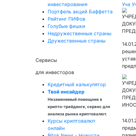
инвестирования
Уча
У
Портфель акций Баффетта
Рейтинг ПИФов
Голубые фишки
Недружественные страны
Дружественные страны
14.01
решен
устав
Сервисы
предп
для инвесторов
Кредитный калькулятор
Твой инсайдер
Незаменимый помощник в
крипто-трейдинге, сервис для
анализа рынка криптовалют.
14.01
Курсы криптовалют
предм
онлайн
разме
Bitok.News - Новости