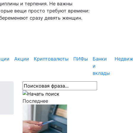
циплины и терпения. Не важны
торые вещи просто требуют времени:
абеременеют сразу девять женщин.
иции
Акции
Криптовалюты
ПИФы
Банки
Недвиж
и
вклады
Последнее