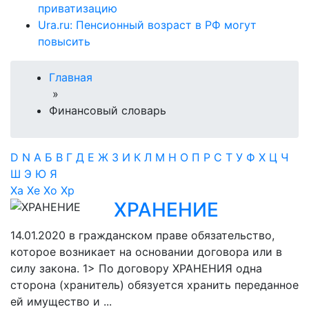
приватизацию
Ura.ru: Пенсионный возраст в РФ могут
повысить
Главная
»
Финансовый словарь
D
N
А
Б
В
Г
Д
Е
Ж
З
И
К
Л
М
Н
О
П
Р
С
Т
У
Ф
Х
Ц
Ч
Ш
Э
Ю
Я
Ха
Хе
Хо
Хр
ХРАНЕНИЕ
14.01.2020
в гражданском праве обязательство,
которое возникает на основании договора или в
силу закона. 1> По договору ХРАНЕНИЯ одна
сторона (хранитель) обязуется хранить переданное
ей имущество и ...