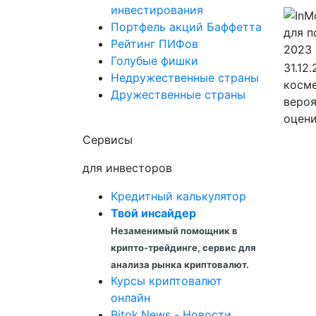
инвестирования
Портфель акций Баффетта
Рейтинг ПИФов
Голубые фишки
31.12
Недружественные страны
косме
Дружественные страны
вероя
оцени
Сервисы
для инвесторов
Кредитный калькулятор
Твой инсайдер
Незаменимый помощник в
крипто-трейдинге, сервис для
анализа рынка криптовалют.
Курсы криптовалют
онлайн
Bitok.News - Новости