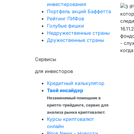
инвестирования
Портфель акций Баффетта
Рейтинг ПИФов
Голубые фишки
16.11.
Недружественные страны
фондо
Дружественные страны
- слу
когда
Сервисы
для инвесторов
Кредитный калькулятор
Твой инсайдер
Незаменимый помощник в
крипто-трейдинге, сервис для
анализа рынка криптовалют.
Курсы криптовалют
онлайн
Bitok.News - Новости