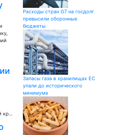
у
Расходы стран G7 на госдолг
превысили оборонные
и
бюджеты
ку,
лий
рии
Запасы газа в хранилищах ЕС
упали до исторического
минимума
кр...
о