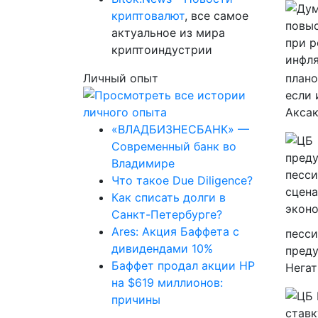
криптовалют
, все самое
актуальное из мира
криптоиндустрии
Личный опыт
плано
если 
Аксак
«ВЛАДБИЗНЕСБАНК» —
Современный банк во
Владимире
Что такое Due Diligence?
Как списать долги в
Санкт-Петербурге?
Ares: Акция Баффета с
песси
дивидендами 10%
преду
Баффет продал акции HP
Негат
на $619 миллионов:
причины