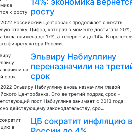
14%: экономика вернется
росту
.2022
Российский Центробанк продолжает снижать
вую ставку. Цифра, которая в моменте достигала 20%,
а была снижена до 17%, а теперь - и до 14%. В пресс-с
ого финрегулятора России...
Эльвиру Набиуллину
переназначили на трети
срок
.2022
Эльвиру Набиуллину вновь назначили главой
йского Центробанка. Это ее третий подряд срок -
етствующий пост Набиуллина занимает с 2013 года.
сно действующему законодательству, сро...
ЦБ сократит инфляцию 
России до 4%