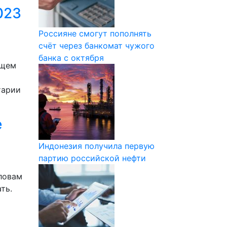
023
Россияне смогут пополнять
счёт через банкомат чужого
банка с октября
ущем
тарии
е
Индонезия получила первую
партию российской нефти
ловам
ть.