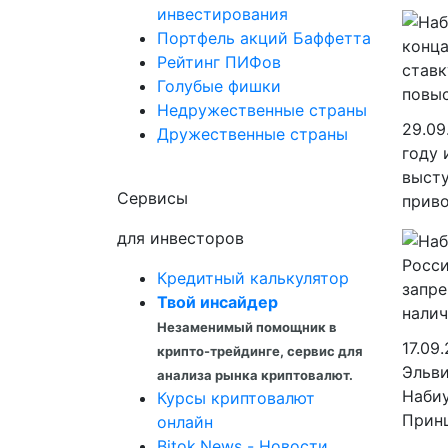
инвестирования
Портфель акций Баффетта
Рейтинг ПИФов
Голубые фишки
Недружественные страны
29.09
Дружественные страны
году 
высту
Сервисы
приво
для инвесторов
Кредитный калькулятор
Твой инсайдер
Незаменимый помощник в
17.09
крипто-трейдинге, сервис для
Эльви
анализа рынка криптовалют.
Набиу
Курсы криптовалют
Принц
онлайн
Bitok.News - Новости