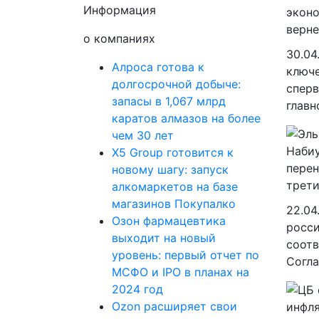
Информация
о компаниях
30.04
Алроса готова к
ключе
долгосрочной добыче:
сперв
запасы в 1,067 млрд
главн
каратов алмазов на более
чем 30 лет
X5 Group готовится к
новому шагу: запуск
алкомаркетов на базе
магазинов Покупалко
22.04
Озон фармацевтика
росси
выходит на новый
соотв
уровень: первый отчет по
Согла
МСФО и IPO в планах на
2024 год
Ozon расширяет свои