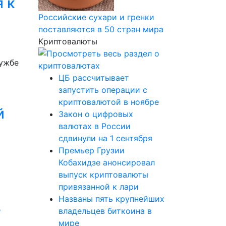
 к
Российские сухари и гренки
поставляются в 50 стран мира
Криптовалюты
лужбе
ЦБ рассчитывает
запустить операции с
криптовалютой в ноябре
й
Закон о цифровых
валютах в России
сдвинули на 1 сентября
Премьер Грузии
Кобахидзе анонсировал
выпуск криптовалюты
привязанной к лари
Названы пять крупнейших
в
владельцев биткоина в
мире