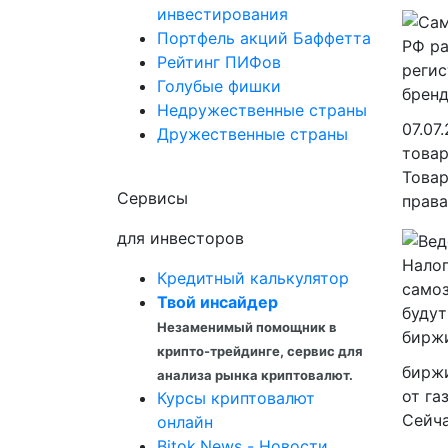
инвестирования
Портфель акций Баффетта
Рейтинг ПИФов
Голубые фишки
Недружественные страны
07.07
Дружественные страны
товар
Това
Сервисы
права
для инвесторов
Кредитный калькулятор
Твой инсайдер
Незаменимый помощник в
крипто-трейдинге, сервис для
биржи
анализа рынка криптовалют.
от га
Курсы криптовалют
Сейча
онлайн
Bitok.News - Новости