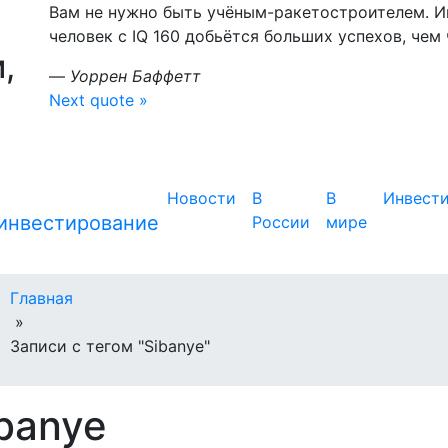
Вам не нужно быть учёным-ракетостроителем. Ин
человек с IQ 160 добьётся больших успехов, чем ч
,
—
Уоррен Баффетт
Next quote »
Новости
В
В
Инвест
России
мире
Главная
»
Записи с тегом "Sibanye"
banye