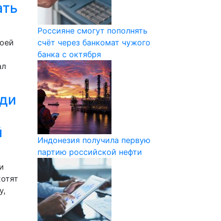
ать
Россияне смогут пополнять
воей
счёт через банкомат чужого
банка с октября
ал
еди
й
Индонезия получила первую
партию российской нефти
и
хотят
у,