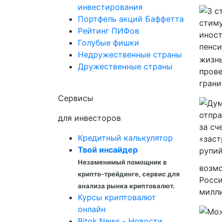
инвестирования
Портфель акций Баффетта
Рейтинг ПИФов
Голубые фишки
Недружественные страны
жизнь
Дружественные страны
прове
грани
Сервисы
для инвесторов
Кредитный калькулятор
Твой инсайдер
Незаменимый помощник в
возмо
крипто-трейдинге, сервис для
Росси
анализа рынка криптовалют.
милли
Курсы криптовалют
онлайн
Bitok.News - Новости