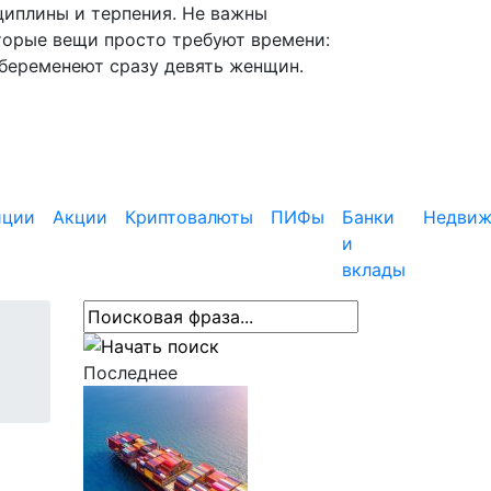
циплины и терпения. Не важны
торые вещи просто требуют времени:
абеременеют сразу девять женщин.
иции
Акции
Криптовалюты
ПИФы
Банки
Недвиж
и
вклады
Последнее