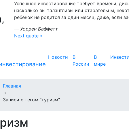
Успешное инвестирование требует времени, дис
насколько вы талантливы или старательны, неко
,
ребёнок не родится за один месяц, даже, если з
—
Уоррен Баффетт
Next quote »
Новости
В
В
Инвест
России
мире
Главная
»
Записи с тегом "туризм"
уризм