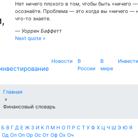
Нет ничего плохого в том, чтобы быть «ничего 
осознаёте. Проблема — это когда вы «ничего — 
,
что-то знаете.
—
Уоррен Баффетт
Next quote »
Новости
В
В
Инвест
России
мире
Главная
»
Финансовый словарь
А
Б
В
Г
Д
Е
Ж
З
И
К
Л
М
Н
О
П
Р
С
Т
У
Ф
Х
Ц
Ч
Ш
Э
Ю
Я
в
Од
Ол
Оп
Ор
Ос
От
Оф
Ох
Оч