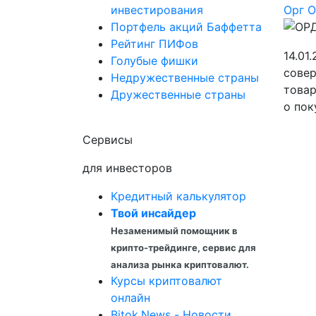
инвестирования
Орг
О
Портфель акций Баффетта
Рейтинг ПИФов
14.01
Голубые фишки
сове
Недружественные страны
товар
Дружественные страны
о пок
Сервисы
для инвесторов
Кредитный калькулятор
Твой инсайдер
Незаменимый помощник в
крипто-трейдинге, сервис для
анализа рынка криптовалют.
Курсы криптовалют
онлайн
Bitok.News - Новости