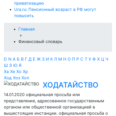
приватизацию
Ura.ru: Пенсионный возраст в РФ могут
повысить
Главная
»
Финансовый словарь
D
N
А
Б
В
Г
Д
Е
Ж
З
И
К
Л
М
Н
О
П
Р
С
Т
У
Ф
Х
Ц
Ч
Ш
Э
Ю
Я
Ха
Хе
Хо
Хр
Ход
Хоз
Хол
ХОДАТАЙСТВО
14.01.2020
официальная просьба или
представление, адресованное государственным
органом или общественной организацией в
вышестоящие инстанции. официальная просьба о