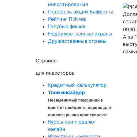
инвестирования
Портфель акций Баффетта
Рейтинг ПИФов
Голубые фишки
09.10
Недружественные страны
А за 
Дружественные страны
высту
самый
Сервисы
для инвесторов
Кредитный калькулятор
Твой инсайдер
Незаменимый помощник в
крипто-трейдинге, сервис для
анализа рынка криптовалют.
Курсы криптовалют
онлайн
Bitok.News - Новости