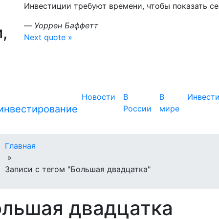
Инвестиции требуют времени, чтобы показать себ
—
Уоррен Баффетт
,
Next quote »
Новости
В
В
Инвест
России
мире
Главная
»
Записи с тегом "Большая двадцатка"
ольшая двадцатка