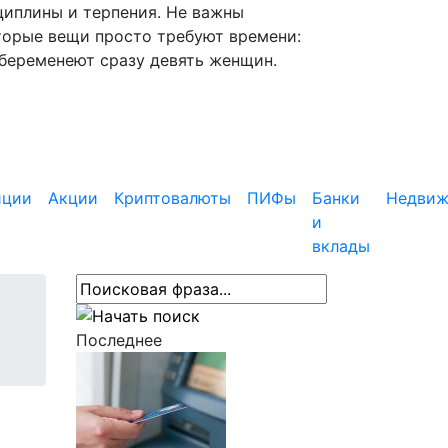
циплины и терпения. Не важны
торые вещи просто требуют времени:
абеременеют сразу девять женщин.
иции
Акции
Криптовалюты
ПИФы
Банки
Недвиж
и
вклады
Последнее