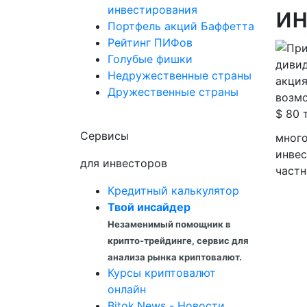
и
инвестирования
Портфель акций Баффетта
Рейтинг ПИФов
Голубые фишки
Недружественные страны
Дружественные страны
Сервисы
мног
инвес
для инвесторов
частн
Кредитный калькулятор
Твой инсайдер
Незаменимый помощник в
крипто-трейдинге, сервис для
анализа рынка криптовалют.
Курсы криптовалют
онлайн
Bitok.News - Новости