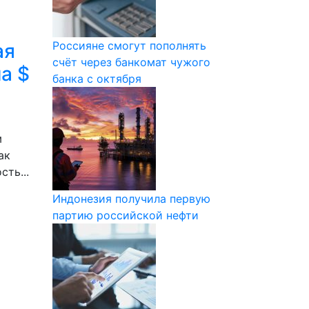
Россияне смогут пополнять
ая
счёт через банкомат чужого
а $
банка с октября
м
ак
ть...
Индонезия получила первую
партию российской нефти