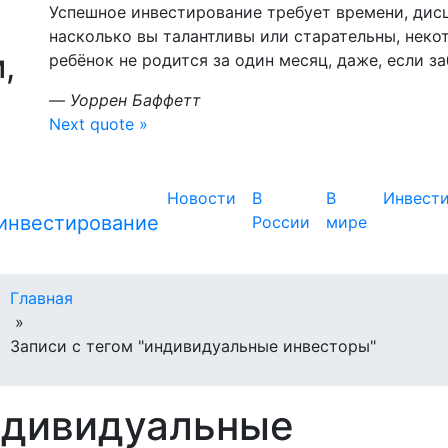
Успешное инвестирование требует времени, дис
насколько вы талантливы или старательны, неко
,
ребёнок не родится за один месяц, даже, если з
—
Уоррен Баффетт
Next quote »
Новости
В
В
Инвест
России
мире
Главная
»
Записи с тегом "индивидуальные инвесторы"
ндивидуальные