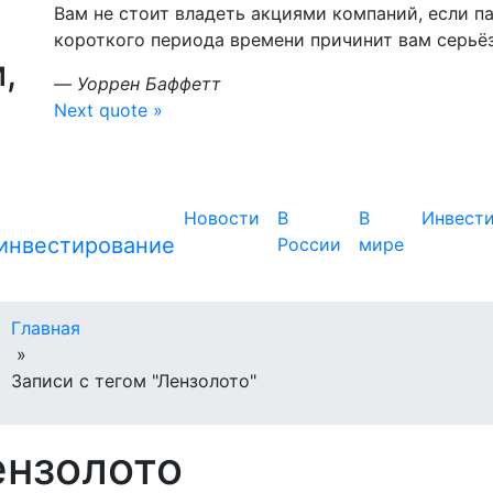
Вам не стоит владеть акциями компаний, если па
короткого периода времени причинит вам серьё
,
—
Уоррен Баффетт
Next quote »
Новости
В
В
Инвест
России
мире
Главная
»
Записи с тегом "Лензолото"
ензолото