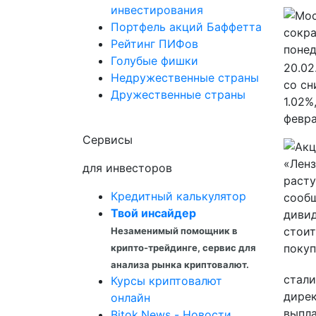
инвестирования
Портфель акций Баффетта
Рейтинг ПИФов
Голубые фишки
20.02
Недружественные страны
со сн
Дружественные страны
1.02%
февра
Сервисы
для инвесторов
Кредитный калькулятор
Твой инсайдер
Незаменимый помощник в
крипто-трейдинге, сервис для
анализа рынка криптовалют.
стали
Курсы криптовалют
дире
онлайн
выпла
Bitok.News - Новости