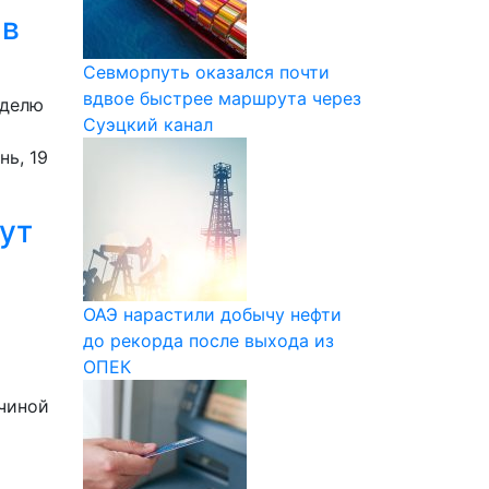
 в
Севморпуть оказался почти
вдвое быстрее маршрута через
еделю
Суэцкий канал
нь, 19
ут
ОАЭ нарастили добычу нефти
до рекорда после выхода из
ОПЕК
ичиной