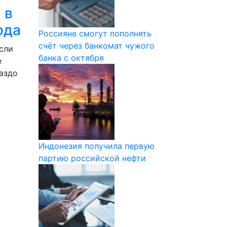
 в
ода
Россияне смогут пополнять
счёт через банкомат чужого
сли
банка с октября
е
раздо
Индонезия получила первую
партию российской нефти