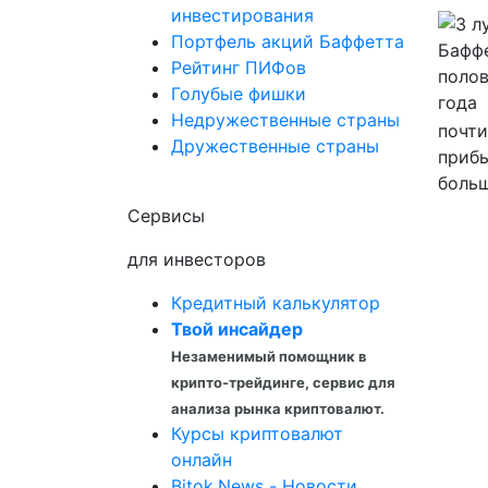
инвестирования
Портфель акций Баффетта
Рейтинг ПИФов
Голубые фишки
Недружественные страны
почти
Дружественные страны
прибы
больш
Сервисы
для инвесторов
Кредитный калькулятор
Твой инсайдер
Незаменимый помощник в
крипто-трейдинге, сервис для
анализа рынка криптовалют.
Курсы криптовалют
онлайн
Bitok.News - Новости