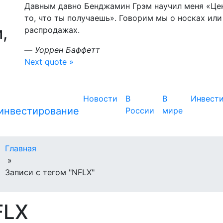
Давным давно Бенджамин Грэм научил меня «Цена
то, что ты получаешь». Говорим мы о носках или
,
распродажах.
—
Уоррен Баффетт
Next quote »
Новости
В
В
Инвест
России
мире
Главная
»
Записи с тегом "NFLX"
FLX