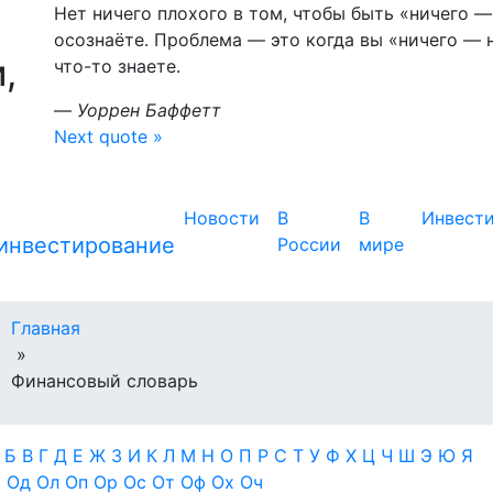
Нет ничего плохого в том, чтобы быть «ничего 
осознаёте. Проблема — это когда вы «ничего — 
,
что-то знаете.
—
Уоррен Баффетт
Next quote »
Новости
В
В
Инвест
России
мире
Главная
»
Финансовый словарь
А
Б
В
Г
Д
Е
Ж
З
И
К
Л
М
Н
О
П
Р
С
Т
У
Ф
Х
Ц
Ч
Ш
Э
Ю
Я
в
Од
Ол
Оп
Ор
Ос
От
Оф
Ох
Оч