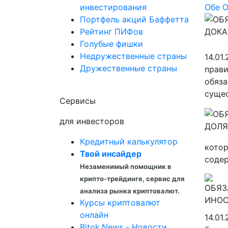
инвестирования
Обе
Портфель акций Баффетта
Рейтинг ПИФов
Голубые фишки
Недружественные страны
14.01
Дружественные страны
прави
обяза
сущес
Сервисы
для инвесторов
Кредитный калькулятор
котор
Твой инсайдер
содер
Незаменимый помощник в
крипто-трейдинге, сервис для
анализа рынка криптовалют.
Курсы криптовалют
онлайн
14.01
Bitok.News - Новости