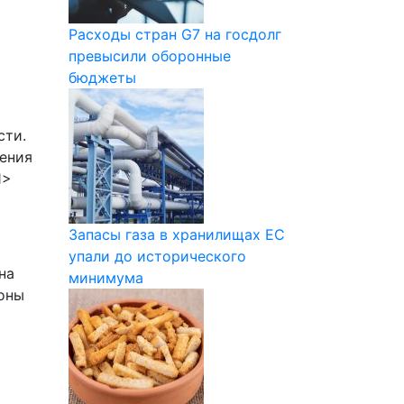
Расходы стран G7 на госдолг
превысили оборонные
бюджеты
сти.
ения
1>
Запасы газа в хранилищах ЕС
упали до исторического
на
минимума
роны