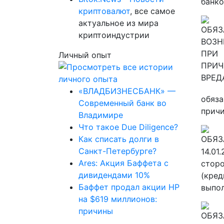
банко
криптовалют
, все самое
актуальное из мира
криптоиндустрии
Личный опыт
«ВЛАДБИЗНЕСБАНК» —
обяза
Современный банк во
причи
Владимире
Что такое Due Diligence?
Как списать долги в
Санкт-Петербурге?
14.01
Ares: Акция Баффета с
сторо
дивидендами 10%
(кред
Баффет продал акции HP
выпол
на $619 миллионов:
причины