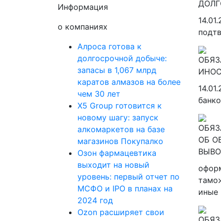
Информация
14.01
о компаниях
подтв
Алроса готова к
долгосрочной добыче:
запасы в 1,067 млрд
каратов алмазов на более
14.01
чем 30 лет
банко
X5 Group готовится к
новому шагу: запуск
алкомаркетов на базе
магазинов Покупалко
Озон фармацевтика
выходит на новый
оформ
уровень: первый отчет по
тамож
МСФО и IPO в планах на
иные 
2024 год
Ozon расширяет свои