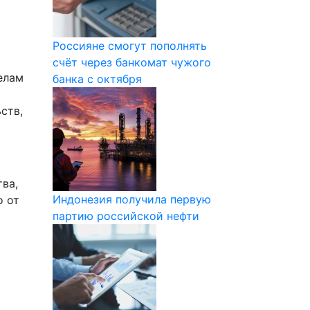
Россияне смогут пополнять
счёт через банкомат чужого
елам
банка с октября
ств,
ва,
Индонезия получила первую
о от
партию российской нефти
х