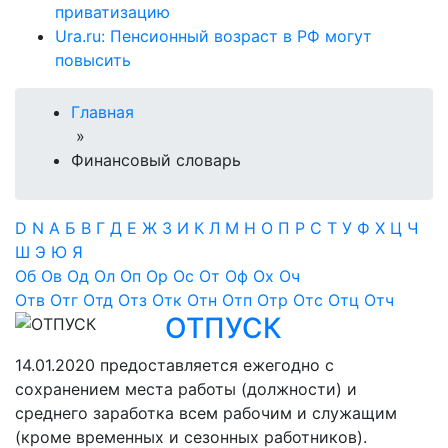
приватизацию
Ura.ru: Пенсионный возраст в РФ могут
повысить
Главная
»
Финансовый словарь
D
N
А
Б
В
Г
Д
Е
Ж
З
И
К
Л
М
Н
О
П
Р
С
Т
У
Ф
Х
Ц
Ч
Ш
Э
Ю
Я
Об
Ов
Од
Ол
Оп
Ор
Ос
От
Оф
Ох
Оч
Отв
Отг
Отд
Отз
Отк
Отн
Отп
Отр
Отс
Отц
Отч
ОТПУСК
14.01.2020
предоставляется ежегодно с
сохранением места работы (должности) и
среднего заработка всем рабочим и служащим
(кроме временных и сезонных работников).