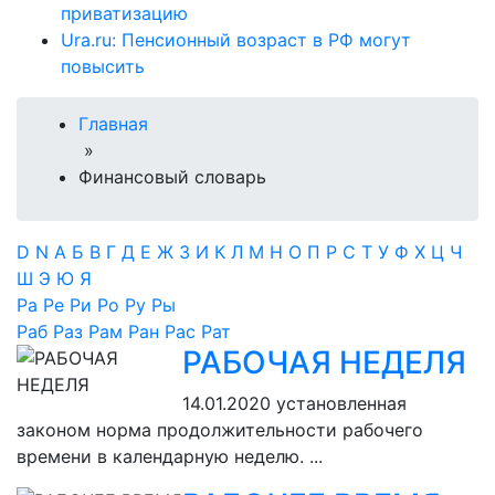
приватизацию
Ura.ru: Пенсионный возраст в РФ могут
повысить
Главная
»
Финансовый словарь
D
N
А
Б
В
Г
Д
Е
Ж
З
И
К
Л
М
Н
О
П
Р
С
Т
У
Ф
Х
Ц
Ч
Ш
Э
Ю
Я
Ра
Ре
Ри
Ро
Ру
Ры
Раб
Раз
Рам
Ран
Рас
Рат
РАБОЧАЯ НЕДЕЛЯ
14.01.2020
установленная
законом норма продолжительности рабочего
времени в календарную неделю. ...