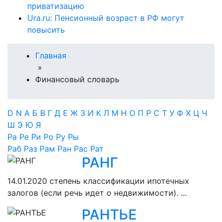
приватизацию
Ura.ru: Пенсионный возраст в РФ могут
повысить
Главная
»
Финансовый словарь
D
N
А
Б
В
Г
Д
Е
Ж
З
И
К
Л
М
Н
О
П
Р
С
Т
У
Ф
Х
Ц
Ч
Ш
Э
Ю
Я
Ра
Ре
Ри
Ро
Ру
Ры
Раб
Раз
Рам
Ран
Рас
Рат
РАНГ
14.01.2020
степень классификации ипотечных
залогов (если речь идет о недвижимости). ...
РАНТЬЕ