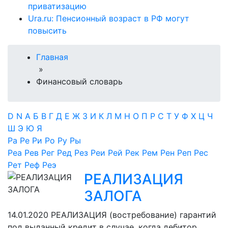
приватизацию
Ura.ru: Пенсионный возраст в РФ могут
повысить
Главная
»
Финансовый словарь
D
N
А
Б
В
Г
Д
Е
Ж
З
И
К
Л
М
Н
О
П
Р
С
Т
У
Ф
Х
Ц
Ч
Ш
Э
Ю
Я
Ра
Ре
Ри
Ро
Ру
Ры
Реа
Рев
Рег
Ред
Рез
Реи
Рей
Рек
Рем
Рен
Реп
Рес
Рет
Реф
Реэ
РЕАЛИЗАЦИЯ
ЗАЛОГА
14.01.2020
РЕАЛИЗАЦИЯ (востребование) гарантий
под выданный кредит в случае, когда дебитор