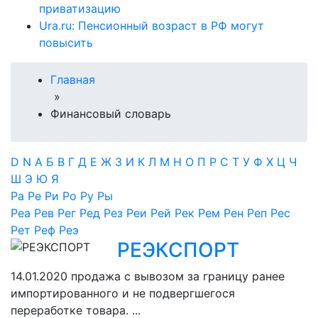
приватизацию
Ura.ru: Пенсионный возраст в РФ могут
повысить
Главная
»
Финансовый словарь
D
N
А
Б
В
Г
Д
Е
Ж
З
И
К
Л
М
Н
О
П
Р
С
Т
У
Ф
Х
Ц
Ч
Ш
Э
Ю
Я
Ра
Ре
Ри
Ро
Ру
Ры
Реа
Рев
Рег
Ред
Рез
Реи
Рей
Рек
Рем
Рен
Реп
Рес
Рет
Реф
Реэ
РЕЭКСПОРТ
14.01.2020
продажа с вывозом за границу ранее
импортированного и не подвергшегося
переработке товара. ...