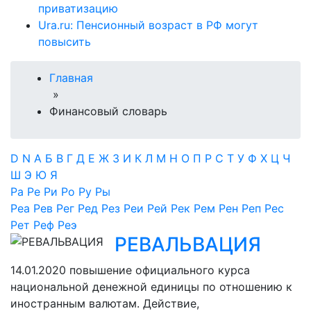
приватизацию
Ura.ru: Пенсионный возраст в РФ могут
повысить
Главная
»
Финансовый словарь
D
N
А
Б
В
Г
Д
Е
Ж
З
И
К
Л
М
Н
О
П
Р
С
Т
У
Ф
Х
Ц
Ч
Ш
Э
Ю
Я
Ра
Ре
Ри
Ро
Ру
Ры
Реа
Рев
Рег
Ред
Рез
Реи
Рей
Рек
Рем
Рен
Реп
Рес
Рет
Реф
Реэ
РЕВАЛЬВАЦИЯ
14.01.2020
повышение официального курса
национальной денежной единицы по отношению к
иностранным валютам. Действие,