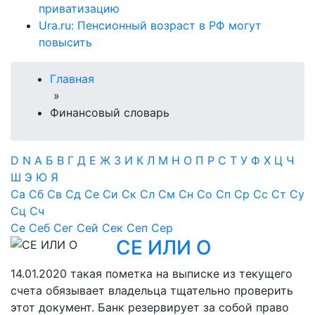
приватизацию
Ura.ru: Пенсионный возраст в РФ могут
повысить
Главная
»
Финансовый словарь
D
N
А
Б
В
Г
Д
Е
Ж
З
И
К
Л
М
Н
О
П
Р
С
Т
У
Ф
Х
Ц
Ч
Ш
Э
Ю
Я
Са
Сб
Св
Сд
Се
Си
Ск
Сл
См
Сн
Со
Сп
Ср
Сс
Ст
Су
Сц
Сч
Се
Себ
Сег
Сей
Сек
Сеп
Сер
СЕ ИЛИ О
14.01.2020
такая пометка на выписке из текущего
счета обязывает владельца тщательно проверить
этот документ. Банк резервирует за собой право