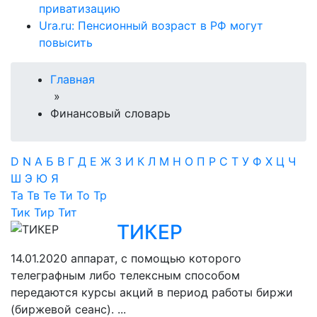
приватизацию
Ura.ru: Пенсионный возраст в РФ могут
повысить
Главная
»
Финансовый словарь
D
N
А
Б
В
Г
Д
Е
Ж
З
И
К
Л
М
Н
О
П
Р
С
Т
У
Ф
Х
Ц
Ч
Ш
Э
Ю
Я
Та
Тв
Те
Ти
То
Тр
Тик
Тир
Тит
ТИКЕР
14.01.2020
аппарат, с помощью которого
телеграфным либо телексным способом
передаются курсы акций в период работы биржи
(биржевой сеанс). ...