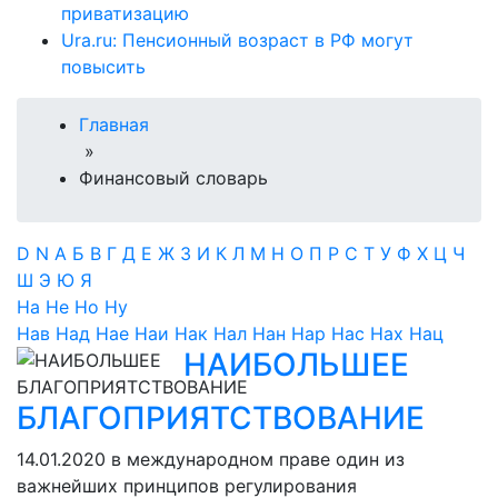
приватизацию
Ura.ru: Пенсионный возраст в РФ могут
повысить
Главная
»
Финансовый словарь
D
N
А
Б
В
Г
Д
Е
Ж
З
И
К
Л
М
Н
О
П
Р
С
Т
У
Ф
Х
Ц
Ч
Ш
Э
Ю
Я
На
Не
Но
Ну
Нав
Над
Нае
Наи
Нак
Нал
Нан
Нар
Нас
Нах
Нац
НАИБОЛЬШЕЕ
БЛАГОПРИЯТСТВОВАНИЕ
14.01.2020
в международном праве один из
важнейших принципов регулирования