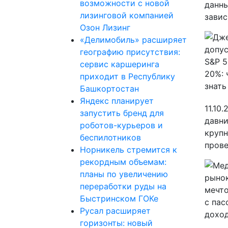
возможности с новой
данны
лизинговой компанией
завис
Озон Лизинг
«Делимобиль» расширяет
географию присутствия:
сервис каршеринга
приходит в Республику
Башкортостан
Яндекс планирует
11.10
запустить бренд для
давни
роботов-курьеров и
крупн
беспилотников
прове
Норникель стремится к
рекордным объемам:
планы по увеличению
переработки руды на
Быстринском ГОКе
Русал расширяет
горизонты: новый