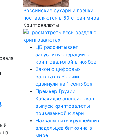
Российские сухари и гренки
и
поставляются в 50 стран мира
Криптовалюты
ЦБ рассчитывает
запустить операции с
ковала
криптовалютой в ноябре
Закон о цифровых
.
валютах в России
сдвинули на 1 сентября
Премьер Грузии
Кобахидзе анонсировал
в
выпуск криптовалюты
привязанной к лари
Названы пять крупнейших
вый
владельцев биткоина в
ь на
мире