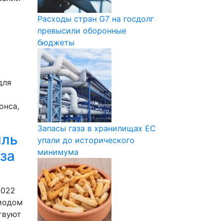
Расходы стран G7 на госдолг
превысили оборонные
бюджеты
для
онса,
Запасы газа в хранилищах ЕС
ыль
упали до исторического
минимума
 за
2022
риодом
твуют