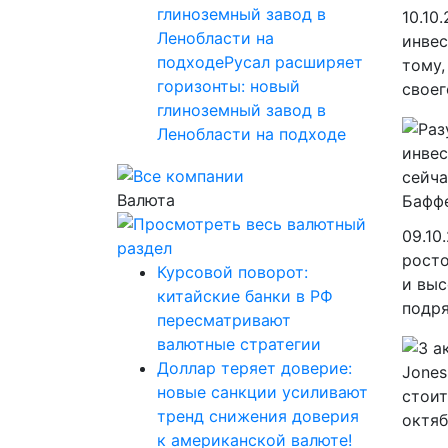
глиноземный завод в
10.10
Ленобласти на
инвес
подходеРусал расширяет
тому,
горизонты: новый
своег
глиноземный завод в
Ленобласти на подходе
Валюта
09.10
росто
Курсовой поворот:
и выс
китайские банки в РФ
подря
пересматривают
валютные стратегии
Доллар теряет доверие:
новые санкции усиливают
тренд снижения доверия
к американской валюте!