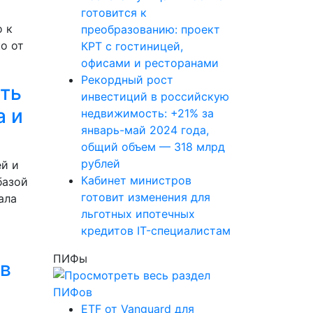
готовится к
о к
преобразованию: проект
о от
КРТ с гостиницей,
офисами и ресторанами
Рекордный рост
ть
инвестиций в российскую
а и
недвижимость: +21% за
январь-май 2024 года,
общий объем — 318 млрд
рублей
й и
Кабинет министров
базой
готовит изменения для
ала
льготных ипотечных
кредитов IT-специалистам
ПИФы
 в
ETF от Vanguard для