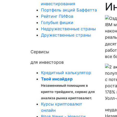
И
инвестирования
Портфель акций Баффетта
Рейтинг ПИФов
Голубые фишки
Недружественные страны
Дружественные страны
десят
работ
Сервисы
все б
для инвесторов
Кредитный калькулятор
Твой инсайдер
Незаменимый помощник в
крипто-трейдинге, сервис для
анализа рынка криптовалют.
Курсы криптовалют
неуда
онлайн
Незав
Bitok.News - Новости