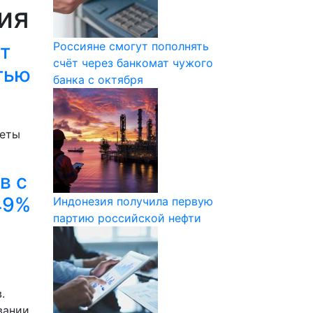
ия
Россияне смогут пополнять
т
счёт через банкомат чужого
тью
банка с октября
жеты
в с
49%
Индонезия получила первую
партию российской нефти
-
.
вании