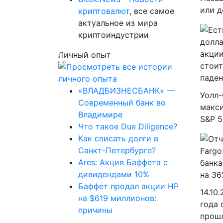
или д
криптовалют
, все самое
актуальное из мира
криптоиндустрии
Личный опыт
«ВЛАДБИЗНЕСБАНК» —
Уолл-
Современный банк во
макс
Владимире
S&P 5
Что такое Due Diligence?
Как списать долги в
Санкт-Петербурге?
Ares: Акция Баффета с
дивидендами 10%
Баффет продал акции HP
14.10
на $619 миллионов:
года 
причины
прошл