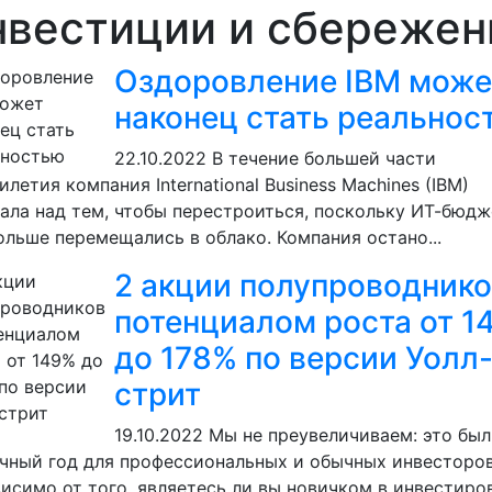
нвестиции и сбережен
Оздоровление IBM може
наконец стать реальнос
22.10.2022
В течение большей части
илетия компания International Business Machines (IBM)
ала над тем, чтобы перестроиться, поскольку ИТ-бюд
ольше перемещались в облако. Компания остано...
2 акции полупроводнико
потенциалом роста от 1
до 178% по версии Уолл
стрит
19.10.2022
Мы не преувеличиваем: это был
чный год для профессиональных и обычных инвесторов
исимо от того, являетесь ли вы новичком в инвестиро