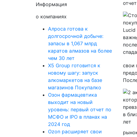
отчет
Информация
о компаниях
Алроса готова к
долгосрочной добыче:
запасы в 1,067 млрд
каратов алмазов на более
чем 30 лет
X5 Group готовится к
свои 
новому шагу: запуск
предо
алкомаркетов на базе
После
магазинов Покупалко
Озон фармацевтика
выходит на новый
уровень: первый отчет по
МСФО и IPO в планах на
2024 год
Ozon расширяет свои
рынок