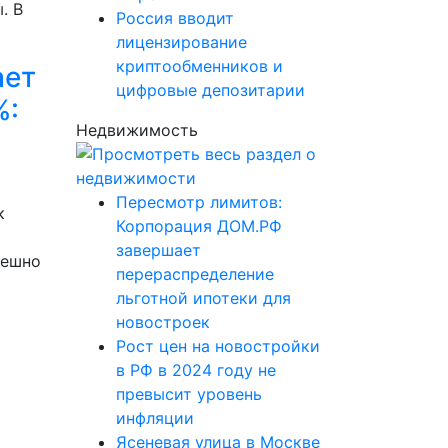
. В
Россия вводит
лицензирование
криптообменников и
ает
цифровые депозитарии
%:
Недвижимость
Пересмотр лимитов:
к
Корпорация ДОМ.РФ
завершает
пешно
перераспределение
льготной ипотеки для
новостроек
Рост цен на новостройки
в РФ в 2024 году не
превысит уровень
инфляции
Ясеневая улица в Москве