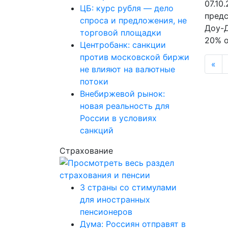
07.10
ЦБ: курс рубля — дело
предс
спроса и предложения, не
Доу-Д
торговой площадки
20% о
Центробанк: санкции
против московской биржи
«
не влияют на валютные
потоки
Внебиржевой рынок:
новая реальность для
России в условиях
санкций
Страхование
3 страны со стимулами
для иностранных
пенсионеров
Дума: Россиян отправят в