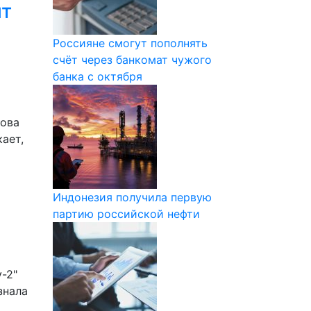
ит
Россияне смогут пополнять
счёт через банкомат чужого
банка с октября
нова
ает,
Индонезия получила первую
партию российской нефти
-2"
знала