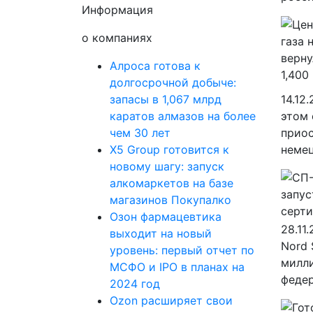
Информация
о компаниях
Алроса готова к
долгосрочной добыче:
запасы в 1,067 млрд
14.12
каратов алмазов на более
этом 
чем 30 лет
приос
X5 Group готовится к
немец
новому шагу: запуск
алкомаркетов на базе
магазинов Покупалко
Озон фармацевтика
28.11
выходит на новый
Nord 
уровень: первый отчет по
милли
МСФО и IPO в планах на
федер
2024 год
Ozon расширяет свои