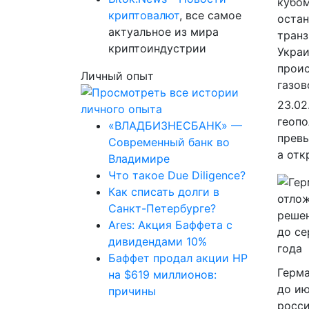
криптовалют
, все самое
актуальное из мира
криптоиндустрии
Личный опыт
23.02
геопо
«ВЛАДБИЗНЕСБАНК» —
превы
Современный банк во
а отк
Владимире
Что такое Due Diligence?
Как списать долги в
Санкт-Петербурге?
Ares: Акция Баффета с
дивидендами 10%
Баффет продал акции HP
Герма
на $619 миллионов:
до ию
причины
росси