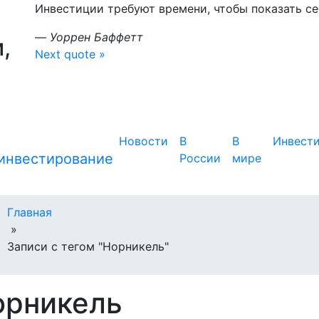
Инвестиции требуют времени, чтобы показать себ
—
Уоррен Баффетт
,
Next quote »
Новости
В
В
Инвест
России
мире
Главная
»
Записи с тегом "Норникель"
орникель