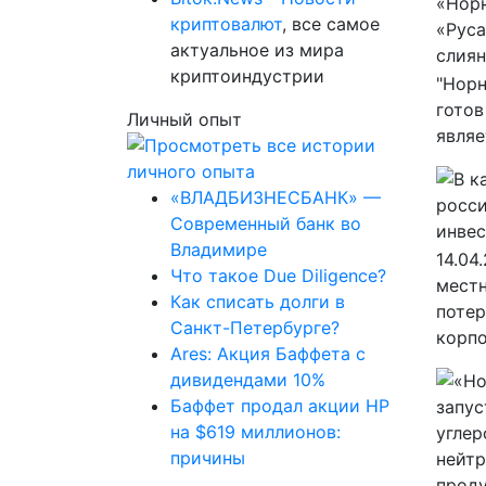
криптовалют
, все самое
актуальное из мира
криптоиндустрии
"Норн
готов
Личный опыт
являе
«ВЛАДБИЗНЕСБАНК» —
Современный банк во
Владимире
14.04
Что такое Due Diligence?
местн
Как списать долги в
потер
Санкт-Петербурге?
корпо
Ares: Акция Баффета с
дивидендами 10%
Баффет продал акции HP
на $619 миллионов:
причины