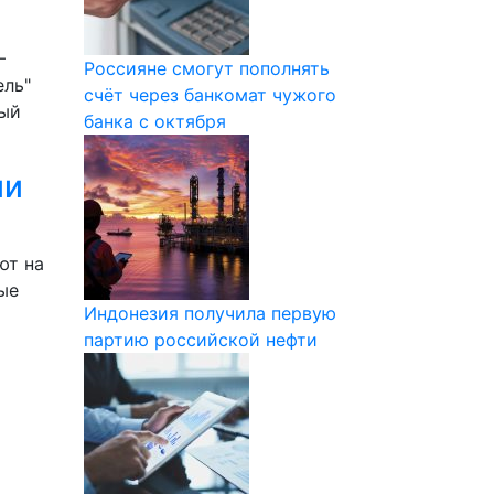
—
Россияне смогут пополнять
ель"
счёт через банкомат чужого
рый
банка с октября
ии
ют на
ые
Индонезия получила первую
партию российской нефти