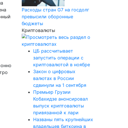
на
ена
Расходы стран G7 на госдолг
енный
превысили оборонные
бюджеты
Криптовалюты
ЦБ рассчитывает
запустить операции с
криптовалютой в ноябре
ионно
Закон о цифровых
утро
валютах в России
сдвинули на 1 сентября
Премьер Грузии
Кобахидзе анонсировал
выпуск криптовалюты
привязанной к лари
Названы пять крупнейших
владельцев биткоина в