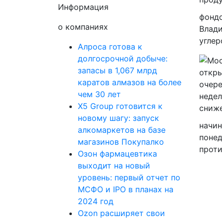
Информация
фондо
о компаниях
Влади
углер
Алроса готова к
долгосрочной добыче:
запасы в 1,067 млрд
каратов алмазов на более
чем 30 лет
X5 Group готовится к
новому шагу: запуск
начин
алкомаркетов на базе
понед
магазинов Покупалко
проти
Озон фармацевтика
выходит на новый
уровень: первый отчет по
МСФО и IPO в планах на
2024 год
Ozon расширяет свои