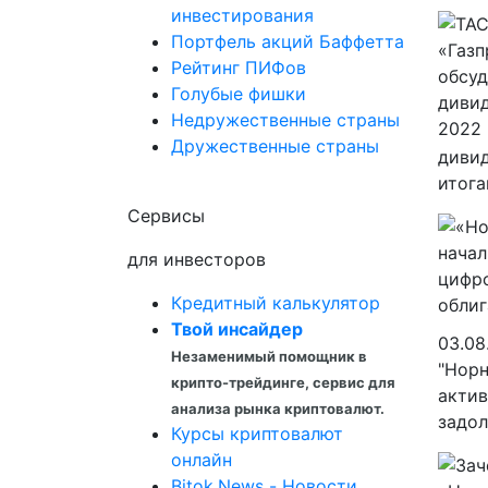
инвестирования
Портфель акций Баффетта
Рейтинг ПИФов
Голубые фишки
Недружественные страны
Дружественные страны
дивид
итога
Сервисы
для инвесторов
Кредитный калькулятор
Твой инсайдер
03.08
Незаменимый помощник в
"Норн
крипто-трейдинге, сервис для
актив
анализа рынка криптовалют.
задол
Курсы криптовалют
онлайн
Bitok.News - Новости