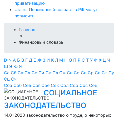
приватизацию
Ura.ru: Пенсионный возраст в РФ могут
повысить
Главная
»
Финансовый словарь
D
N
А
Б
В
Г
Д
Е
Ж
З
И
К
Л
М
Н
О
П
Р
С
Т
У
Ф
Х
Ц
Ч
Ш
Э
Ю
Я
Са
Сб
Св
Сд
Се
Си
Ск
Сл
См
Сн
Со
Сп
Ср
Сс
Ст
Су
Сц
Сч
Соа
Соб
Сов
Сог
Сое
Сок
Сол
Соо
Сос
Соц
СОЦИАЛЬНОЕ
ЗАКОНОДАТЕЛЬСТВО
14.01.2020
законодательство о труде, о некоторых