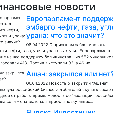
инансовые новости
Европарламент поддер
эмбарго нефти, газа, угл
урана: что это значит?
08.04.2022
С призывом заблокировать
вки нефти, газа, угля и урана выступил Европарламент.
ие нашло поддержку большинства - из 552 чиновников
лосовали 413. Против выступили 93, а 46 не...
Ашан: закрылся или нет
06.04.2022
Новость о закрытии "Ашана"
ыхнула российский бизнес и любителей скупать сахар 
дное от работы время. Новость об "изоляции" российс
ла сети - она включала приостановку инвес...
Яндекс.Инвестиции