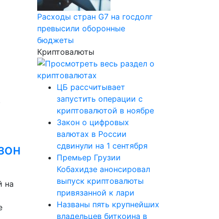
Расходы стран G7 на госдолг
превысили оборонные
:
бюджеты
Криптовалюты
ЦБ рассчитывает
запустить операции с
.
криптовалютой в ноябре
Закон о цифровых
валютах в России
сдвинули на 1 сентября
зон
Премьер Грузии
Кобахидзе анонсировал
выпуск криптовалюты
й на
привязанной к лари
Названы пять крупнейших
е
владельцев биткоина в