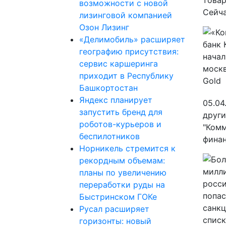
товар
возможности с новой
Сейчас
лизинговой компанией
Озон Лизинг
«Делимобиль» расширяет
географию присутствия:
сервис каршеринга
приходит в Республику
Башкортостан
Яндекс планирует
05.04
запустить бренд для
други
роботов-курьеров и
"Комм
беспилотников
финан
Норникель стремится к
рекордным объемам:
планы по увеличению
переработки руды на
Быстринском ГОКе
Русал расширяет
горизонты: новый