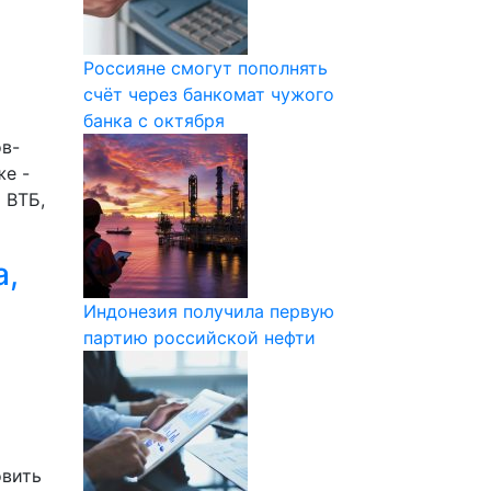
Россияне смогут пополнять
счёт через банкомат чужого
банка с октября
в-
же -
 ВТБ,
а,
Индонезия получила первую
партию российской нефти
овить