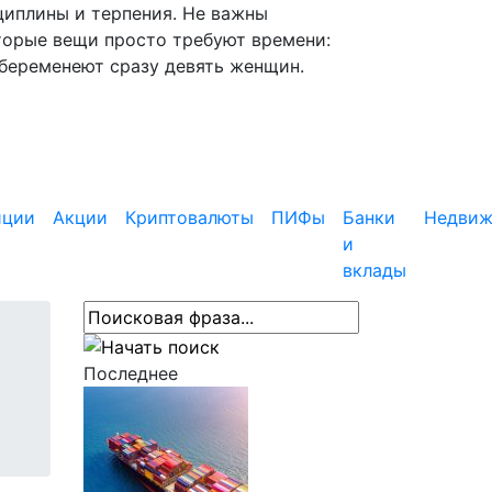
циплины и терпения. Не важны
торые вещи просто требуют времени:
абеременеют сразу девять женщин.
иции
Акции
Криптовалюты
ПИФы
Банки
Недвиж
и
вклады
Последнее