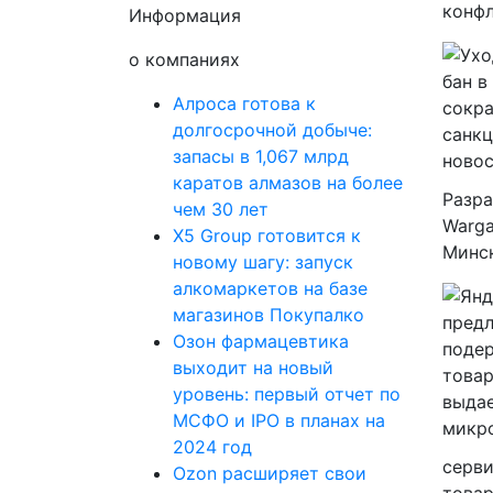
конфл
Информация
о компаниях
Алроса готова к
долгосрочной добыче:
запасы в 1,067 млрд
каратов алмазов на более
Разра
чем 30 лет
Warga
X5 Group готовится к
Минск
новому шагу: запуск
алкомаркетов на базе
магазинов Покупалко
Озон фармацевтика
выходит на новый
уровень: первый отчет по
МСФО и IPO в планах на
2024 год
серви
Ozon расширяет свои