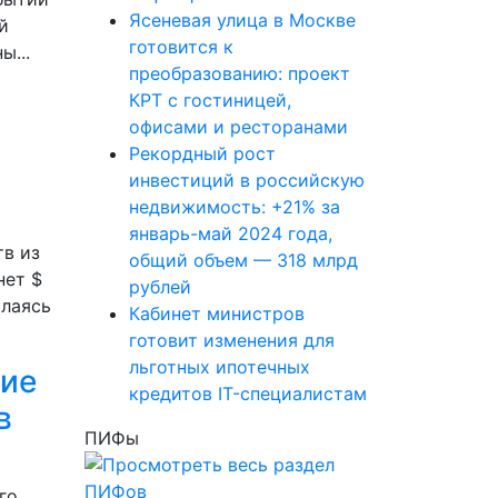
Ясеневая улица в Москве
й
готовится к
ы...
преобразованию: проект
КРТ с гостиницей,
офисами и ресторанами
Рекордный рост
инвестиций в российскую
недвижимость: +21% за
январь-май 2024 года,
в из
общий объем — 318 млрд
нет $
рублей
ылаясь
Кабинет министров
готовит изменения для
льготных ипотечных
ние
кредитов IT-специалистам
в
ПИФы
го