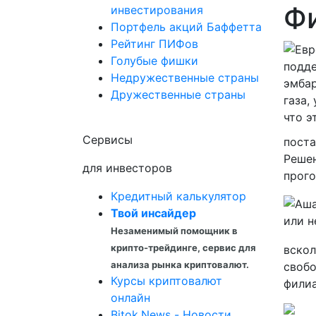
Ф
инвестирования
Портфель акций Баффетта
Рейтинг ПИФов
Голубые фишки
Недружественные страны
Дружественные страны
Сервисы
поста
Решен
для инвесторов
прого
Кредитный калькулятор
Твой инсайдер
Незаменимый помощник в
крипто-трейдинге, сервис для
вскол
анализа рынка криптовалют.
свобо
Курсы криптовалют
филиа
онлайн
Bitok.News - Новости