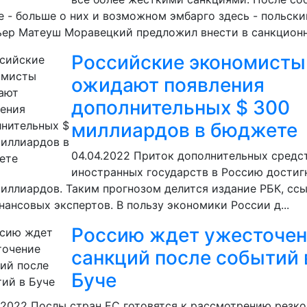
е - больше о них и возможном эмбарго здесь - польски
ер Матеуш Моравецкий предложил внести в санкционн
Российские экономисты
ожидают появления
дополнительных $ 300
миллиардов в бюджете
04.04.2022
Приток дополнительных средст
иностранных государств в Россию достиг
иллиардов. Таким прогнозом делится издание РБК, сс
нансовых экспертов. В пользу экономики России д...
Россию ждет ужесточе
санкций после событий 
Буче
.2022
Послы стран ЕС готовятся к рассмотрению резко