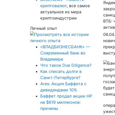
криптовалют
, все самое
актуальное из мира
криптоиндустрии
Личный опыт
06.04
нович
«ВЛАДБИЗНЕСБАНК» —
прекр
Современный банк во
высту
Владимире
Что такое Due Diligence?
Как списать долги в
Санкт-Петербурге?
Ares: Акция Баффета с
дивидендами 10%
Баффет продал акции HP
на $619 миллионов:
опера
причины
ужест