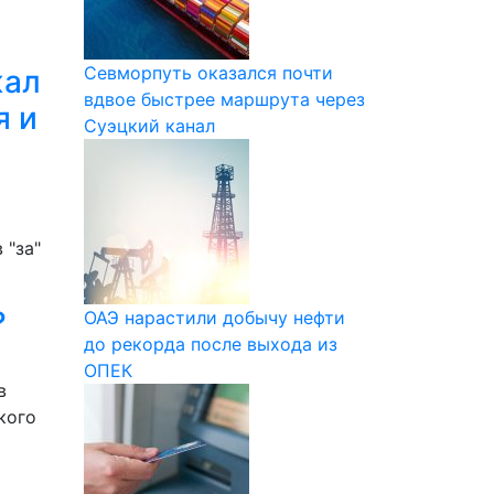
Севморпуть оказался почти
жал
вдвое быстрее маршрута через
я и
Суэцкий канал
 "за"
?
ОАЭ нарастили добычу нефти
до рекорда после выхода из
ОПЕК
в
кого