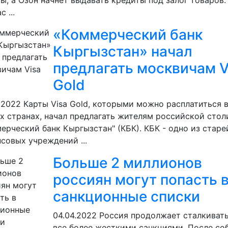
ы, а Озон начнет выдавать кредиты под залог товаров.
 ...
«Коммерческий банк
Кыргызстан» начал
предлагать москвичам V
Gold
.2022
Карты Visa Gold, которыми можно расплатиться 
х странах, начал предлагать жителям российской сто
ерческий банк Кыргызстан" (КБК). КБК - одно из стар
совых учреждений ...
Больше 2 миллионов
россиян могут попасть 
санкционные списки
04.04.2022
Россия продолжает сталкивать
все более жесткими санкциями. После со