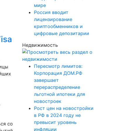
мире
Россия вводит
лицензирование
криптообменников и
цифровые депозитарии
isa
Недвижимость
в
Пересмотр лимитов:
лицы
Корпорация ДОМ.РФ
ейших
завершает
перераспределение
льготной ипотеки для
в
новостроек
Рост цен на новостройки
в РФ в 2024 году не
превысит уровень
ся со
инфляции
бытий